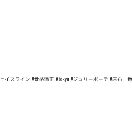
ェイスライン #骨格矯正 #tokyo #ジュリーボーテ #麻布十