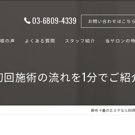
03-6809-4339
お問い合わせはこち
様の声
よくある質問
スタッフ紹介
当サロンの
フェイシャル
初回施術の流れを1分でご紹
ボディ
骨格矯正
小顔
麻布十番のエステならJOURIE 
骨盤矯正