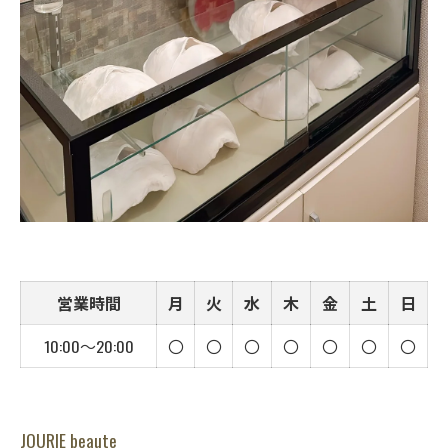
営業時間
月
火
水
木
金
土
日
10:00〜20:00
〇
〇
〇
〇
〇
〇
〇
JOURIE beaute