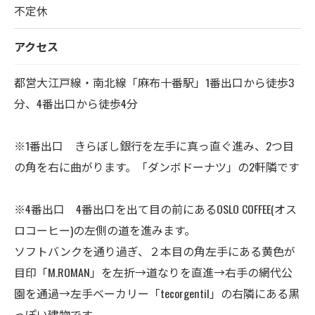
不定休
アクセス
都営大江戸線・南北線「麻布十番駅」1番出口から徒歩3
分、4番出口から徒歩4分
※1番出口 きらぼし銀行を左手に真っ直ぐ進み、2つ目
の角を右に曲がります。「ダンボドーナツ」の2軒隣です
※4番出口 4番出口を出て目の前にあるOSLO COFFEE(オス
ロコーヒー)の左側の道を進みます。
ソフトバンクを通り過ぎ、２本目の角左手にある黄色が
目印「M.ROMAN」を左折→道なりを直進→右手の網代公
園を通過→左手ベーカリー「tecorgentil」の右隣にある黒
っぽい建物です