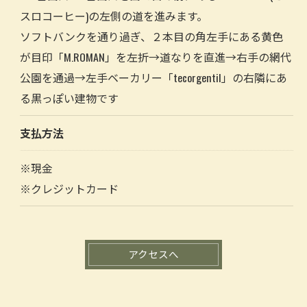
スロコーヒー)の左側の道を進みます。
ソフトバンクを通り過ぎ、２本目の角左手にある黄色
が目印「M.ROMAN」を左折→道なりを直進→右手の網代
公園を通過→左手ベーカリー「tecorgentil」の右隣にあ
る黒っぽい建物です
支払方法
※現金
※クレジットカード
アクセスへ