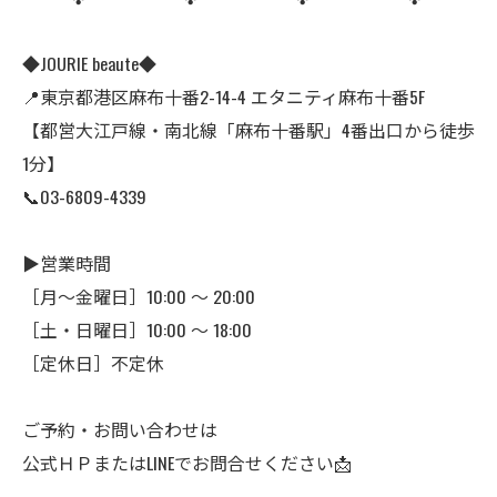
◆JOURIE beaute◆
📍東京都港区麻布十番2-14-4 エタニティ麻布十番5F
【都営大江戸線・南北線「麻布十番駅」4番出口から徒歩
1分】
📞03-6809-4339
▶営業時間
［月～金曜日］10:00 〜 20:00
［土・日曜日］10:00 ～ 18:00
［定休日］不定休
ご予約・お問い合わせは
公式ＨＰまたはLINEでお問合せください📩