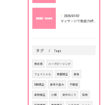
2026/07/07
マッサージで免疫力UPと血行促進
タグ
Tags
倦怠感
ハーブピーリング
フェイシャル
骨盤矯正
産後
O脚矯正
身体の歪み
不眠症
姿勢矯正
小顔
背中のこり
採用
採用情報
骨格矯正
リラクゼーション