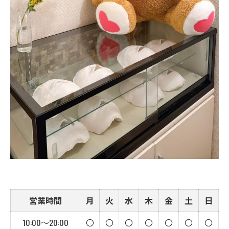
営業時間
月
火
水
木
金
土
日
10:00〜20:00
〇
〇
〇
〇
〇
〇
〇