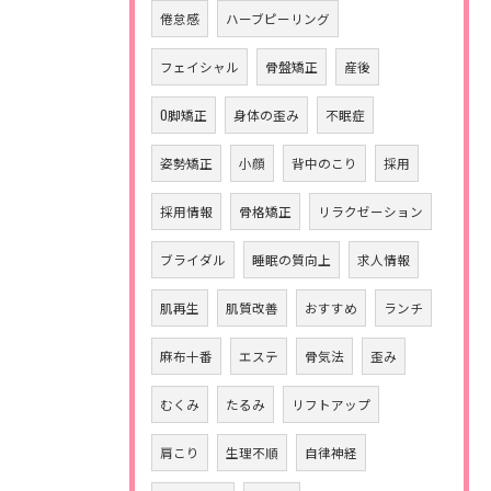
倦怠感
ハーブピーリング
フェイシャル
骨盤矯正
産後
O脚矯正
身体の歪み
不眠症
姿勢矯正
小顔
背中のこり
採用
採用情報
骨格矯正
リラクゼーション
ブライダル
睡眠の質向上
求人情報
肌再生
肌質改善
おすすめ
ランチ
麻布十番
エステ
骨気法
歪み
むくみ
たるみ
リフトアップ
肩こり
生理不順
自律神経