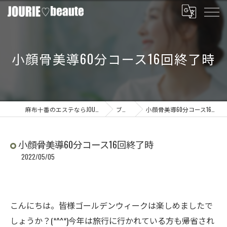
小顔骨美導60分コース16回終了時
麻布十番のエステならJOURIE beaute
ブログ
小顔骨美導60分コース16回終了時
小顔骨美導60分コース16回終了時
2022/05/05
こんにちは。皆様ゴールデンウィークは楽しめましたで
しょうか？(*^^*)今年は旅行に行かれている方も帰省され