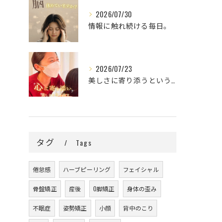
2026/07/30
情報に触れ続ける毎日。
2026/07/23
美しさに寄り添うということ。
タグ
Tags
倦怠感
ハーブピーリング
フェイシャル
骨盤矯正
産後
O脚矯正
身体の歪み
不眠症
姿勢矯正
小顔
背中のこり