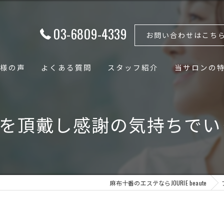
03-6809-4339
お問い合わせはこち
様の声
よくある質問
スタッフ紹介
当サロンの
フェイシャル
を頂戴し感謝の気持ちでいっ
ボディ
骨格矯正
小顔
麻布十番のエステならJOURIE beaute
骨盤矯正