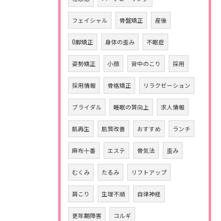
フェイシャル
骨盤矯正
産後
O脚矯正
身体の歪み
不眠症
姿勢矯正
小顔
背中のこり
採用
採用情報
骨格矯正
リラクゼーション
ブライダル
睡眠の質向上
求人情報
肌再生
肌質改善
おすすめ
ランチ
麻布十番
エステ
骨気法
歪み
むくみ
たるみ
リフトアップ
肩こり
生理不順
自律神経
更年期障害
コルギ