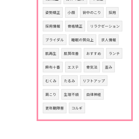
姿勢矯正
小顔
背中のこり
採用
採用情報
骨格矯正
リラクゼーション
ブライダル
睡眠の質向上
求人情報
肌再生
肌質改善
おすすめ
ランチ
麻布十番
エステ
骨気法
歪み
むくみ
たるみ
リフトアップ
肩こり
生理不順
自律神経
更年期障害
コルギ