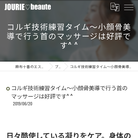
コルギ技術練習タイム〜小顔骨美
導で行う首のマッサージは好評で
す^ ^
麻布十番のエステならJOURIE beaute
ブログ
コルギ技術練習タイム〜小顔骨美導で行う首のマッサージは好評です^ ^
コルギ技術練習タイム〜小顔骨美導で行う首の
マッサージは好評です^ ^
2019/06/20
日々酷使している凝りをケア。身体の