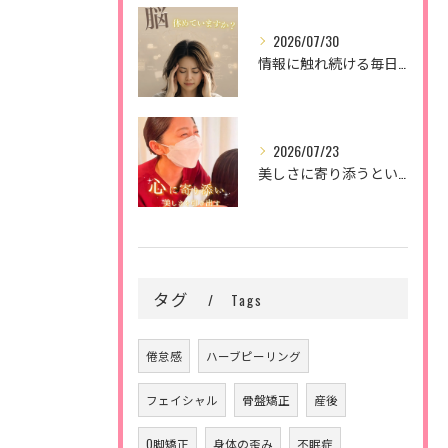
2026/07/30
情報に触れ続ける毎日。
2026/07/23
美しさに寄り添うということ。
タグ
Tags
倦怠感
ハーブピーリング
フェイシャル
骨盤矯正
産後
O脚矯正
身体の歪み
不眠症