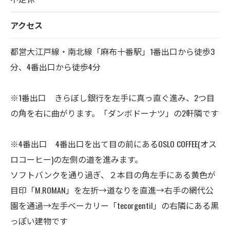
アクセス
都営大江戸線・南北線「麻布十番駅」1番出口から徒歩3
分、4番出口から徒歩4分
※1番出口 きらぼし銀行を左手に真っ直ぐ進み、2つ目
の角を右に曲がります。「ダンボドーナツ」の2軒隣です
※4番出口 4番出口を出て目の前にあるOSLO COFFEE(オス
ロコーヒー)の左側の道を進みます。
ソフトバンクを通り過ぎ、２本目の角左手にある黄色が
目印「M.ROMAN」を左折→道なりを直進→右手の網代公
園を通過→左手ベーカリー「tecorgentil」の右隣にある黒
っぽい建物です