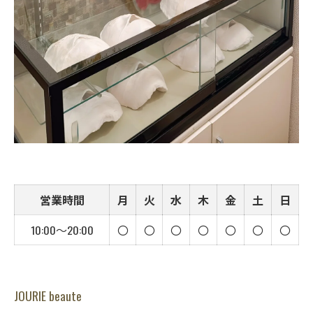
営業時間
月
火
水
木
金
土
日
10:00〜20:00
〇
〇
〇
〇
〇
〇
〇
JOURIE beaute