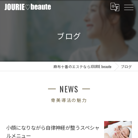
ブログ
麻布十番のエステならJOURIE beaute
ブログ
NEWS
骨美導法の魅力
小顔になりながら自律神経が整うスペシャ
ルメニュー