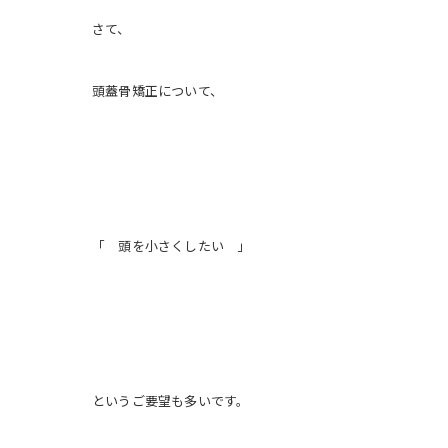
さて、
頭蓋骨矯正について、
「 頭を小さくしたい 」
というご要望も多いです。