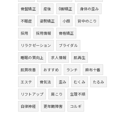
骨盤矯正
産後
O脚矯正
身体の歪み
不眠症
姿勢矯正
小顔
背中のこり
採用
採用情報
骨格矯正
リラクゼーション
ブライダル
睡眠の質向上
求人情報
肌再生
肌質改善
おすすめ
ランチ
麻布十番
エステ
骨気法
歪み
むくみ
たるみ
リフトアップ
肩こり
生理不順
自律神経
更年期障害
コルギ