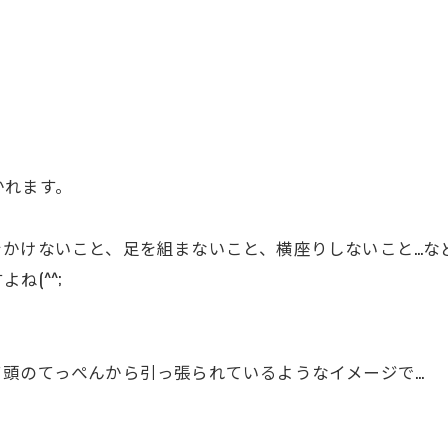
かれます。
をかけないこと、足を組まないこと、横座りしないこと…な
ね(^^;
て頭のてっぺんから引っ張られているようなイメージで…