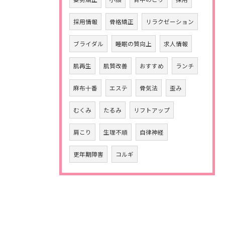
採用情報
骨格矯正
リラクゼーション
ブライダル
睡眠の質向上
求人情報
肌再生
肌質改善
おすすめ
ランチ
麻布十番
エステ
骨気法
歪み
むくみ
たるみ
リフトアップ
肩こり
生理不順
自律神経
更年期障害
コルギ