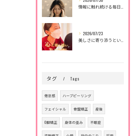
情報に触れ続ける毎日。
2026/07/23
美しさに寄り添うということ。
タグ
Tags
倦怠感
ハーブピーリング
フェイシャル
骨盤矯正
産後
O脚矯正
身体の歪み
不眠症
姿勢矯正
小顔
背中のこり
採用