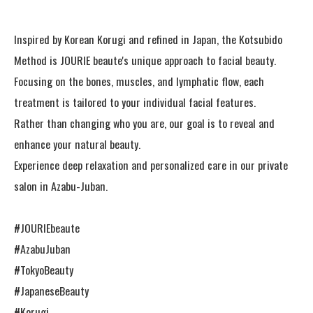
Inspired by Korean Korugi and refined in Japan, the Kotsubido
Method is JOURIE beaute's unique approach to facial beauty.
Focusing on the bones, muscles, and lymphatic flow, each
treatment is tailored to your individual facial features.
Rather than changing who you are, our goal is to reveal and
enhance your natural beauty.
Experience deep relaxation and personalized care in our private
salon in Azabu-Juban.
#JOURIEbeaute
#AzabuJuban
#TokyoBeauty
#JapaneseBeauty
#Korugi