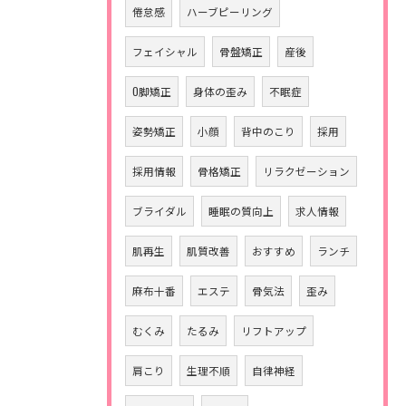
倦怠感
ハーブピーリング
フェイシャル
骨盤矯正
産後
O脚矯正
身体の歪み
不眠症
姿勢矯正
小顔
背中のこり
採用
採用情報
骨格矯正
リラクゼーション
ブライダル
睡眠の質向上
求人情報
肌再生
肌質改善
おすすめ
ランチ
麻布十番
エステ
骨気法
歪み
むくみ
たるみ
リフトアップ
肩こり
生理不順
自律神経