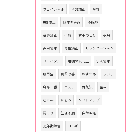
フェイシャル
骨盤矯正
産後
O脚矯正
身体の歪み
不眠症
姿勢矯正
小顔
背中のこり
採用
採用情報
骨格矯正
リラクゼーション
ブライダル
睡眠の質向上
求人情報
肌再生
肌質改善
おすすめ
ランチ
麻布十番
エステ
骨気法
歪み
むくみ
たるみ
リフトアップ
肩こり
生理不順
自律神経
更年期障害
コルギ