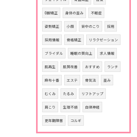
O脚矯正
身体の歪み
不眠症
姿勢矯正
小顔
背中のこり
採用
採用情報
骨格矯正
リラクゼーション
ブライダル
睡眠の質向上
求人情報
肌再生
肌質改善
おすすめ
ランチ
麻布十番
エステ
骨気法
歪み
むくみ
たるみ
リフトアップ
肩こり
生理不順
自律神経
更年期障害
コルギ