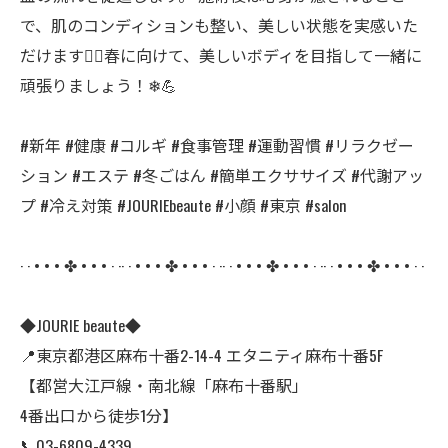
で、肌のコンディションも整い、美しい状態を実感いた
だけます💆‍♀春に向けて、美しいボディを目指して一緒に
頑張りましょう！❄💪
#新年 #健康 #コルギ #食事管理 #運動習慣 #リラクゼー
ション #エステ #冬ごはん #簡単エクササイズ #代謝アッ
プ #冷え対策 #JOURIEbeaute #小顔 #東京 #salon
· · • • • ✤ • • • · ·· · • • • ✤ • • • · ·· · • • • ✤ • • • · ·· · • • • ✤ • • • · ·
◆JOURIE beaute◆
📍東京都港区麻布十番2-14-4 エタニティ麻布十番5F
【都営大江戸線・南北線「麻布十番駅」
4番出口から徒歩1分】
📞03-6809-4339