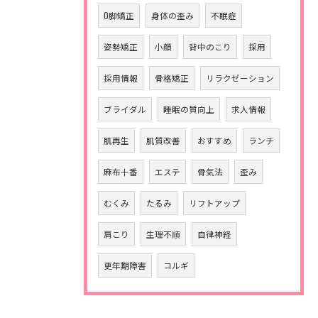
O脚矯正
身体の歪み
不眠症
姿勢矯正
小顔
背中のこり
採用
採用情報
骨格矯正
リラクゼーション
ブライダル
睡眠の質向上
求人情報
肌再生
肌質改善
おすすめ
ランチ
麻布十番
エステ
骨気法
歪み
むくみ
たるみ
リフトアップ
肩こり
生理不順
自律神経
更年期障害
コルギ