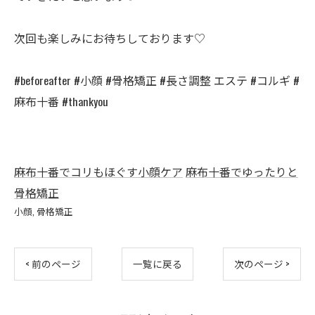
次回も楽しみにお待ちしております♡
#beforeafter #小顔 #骨格矯正 #長さ調整 エステ #コルギ #
麻布十番 #thankyou
麻布十番でコリもほぐす小顔ケア
麻布十番でゆったりと
骨格矯正
小顔
骨格矯正
< 前のページ
一覧に戻る
次のページ >