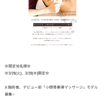
🌸限定10名様🌸
🌸3/26(火)、3/28(木)限定🌸
Jr.施術者、デビュー前「小顔骨美導マッサージ」モデル
募集✨