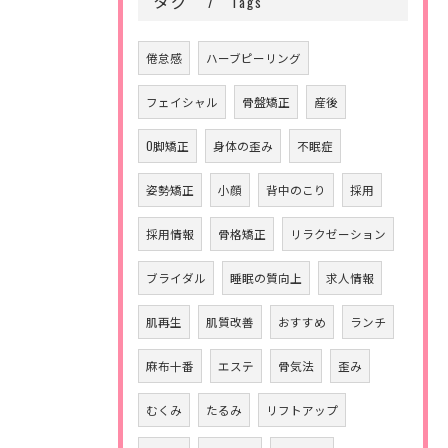
タグ
Tags
倦怠感
ハーブピーリング
フェイシャル
骨盤矯正
産後
O脚矯正
身体の歪み
不眠症
姿勢矯正
小顔
背中のこり
採用
採用情報
骨格矯正
リラクゼーション
ブライダル
睡眠の質向上
求人情報
肌再生
肌質改善
おすすめ
ランチ
麻布十番
エステ
骨気法
歪み
むくみ
たるみ
リフトアップ