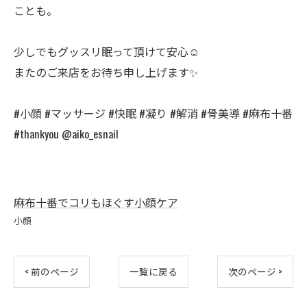
ことも。
少しでもグッスリ眠って頂けて安心☺️
またのご来店をお待ち申し上げます✨
#小顔 #マッサージ #快眠 #凝り #解消 #骨美導 #麻布十番
#thankyou @aiko_esnail
麻布十番でコリもほぐす小顔ケア
小顔
< 前のページ
一覧に戻る
次のページ >