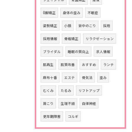
O脚矯正
身体の歪み
不眠症
姿勢矯正
小顔
背中のこり
採用
採用情報
骨格矯正
リラクゼーション
ブライダル
睡眠の質向上
求人情報
肌再生
肌質改善
おすすめ
ランチ
麻布十番
エステ
骨気法
歪み
むくみ
たるみ
リフトアップ
肩こり
生理不順
自律神経
更年期障害
コルギ