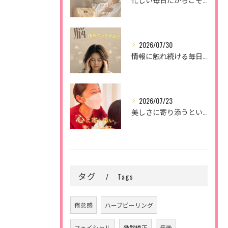
2026/07/30
情報に触れ続ける毎日。
2026/07/23
美しさに寄り添うということ。
タグ
Tags
倦怠感
ハーブピーリング
フェイシャル
骨盤矯正
産後