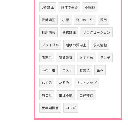
O脚矯正
身体の歪み
不眠症
姿勢矯正
小顔
背中のこり
採用
採用情報
骨格矯正
リラクゼーション
ブライダル
睡眠の質向上
求人情報
肌再生
肌質改善
おすすめ
ランチ
麻布十番
エステ
骨気法
歪み
むくみ
たるみ
リフトアップ
肩こり
生理不順
自律神経
更年期障害
コルギ