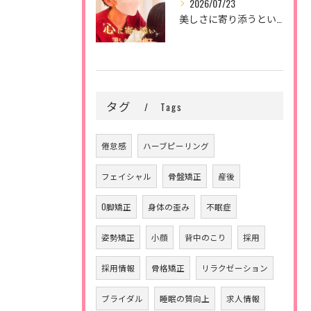
2026/07/23
美しさに寄り添うということ。
タグ
Tags
倦怠感
ハーブピーリング
フェイシャル
骨盤矯正
産後
O脚矯正
身体の歪み
不眠症
姿勢矯正
小顔
背中のこり
採用
採用情報
骨格矯正
リラクゼーション
ブライダル
睡眠の質向上
求人情報