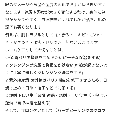
線のダメージや気温や湿度の変化でお肌がゆらぎやすく
なります。気温や湿度が大きく変化する秋は、身体に負
担がかかりやすく、自律神経が乱れて代謝が落ち、肌の
調子も悪くなります。
例えば、肌トラブルとして《・赤み・ニキビ・ごわつ
き・かさつき・湿疹・ひりつき 》など起こります。
ホームケアとして大切なことは、
☆
保湿
(バリア機能を高めるために十分な保湿をする)
☆
クレンジング洗顔で負担をかけない
(摩擦が起きないよ
うに丁寧に優しくクレンジング洗顔をする)
☆
紫外線対策
(紫外線はバリア機能を低下させるため、日
焼け止め・日傘・帽子などで対策する)
☆
規則正しい生活習慣
(睡眠・規則正しい食生活・程よい
運動で自律神経を整える)
そして、サロンケアとして
〘ハーブピーリングのグロウ