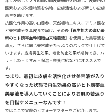
深く浸透して２４時間の間皮膚細胞を刺激し、皮膚内の
酸素および栄養物質を供給、皮膚活性および新しい皮膚
再生を助けます。
抗酸化作用の高い山養参、天然植物エキス、アミノ酸な
ど美容成分を真皮まで届け、その後
【再生能力の高い最
新のヒト臍帯血幹細胞由来培養液】
を使用した美容液を
導入、さらに同じ美容成分たっぷりのパックで仕上げて
いきます。皮膚再生効果、老化防止効果が期待でき、ハ
リ・しわ・くすみ・保湿・栄養供給などにオススメで
す。
つまり、最初に皮膚を活性化させ美容液が入り
やすくなった状態で再生効果の高いヒト臍帯血
美容液を導入していくことによりお肌の若返り
を目指す
メニューなんです！
ではここで実際のビフォーアフターをご紹介します。