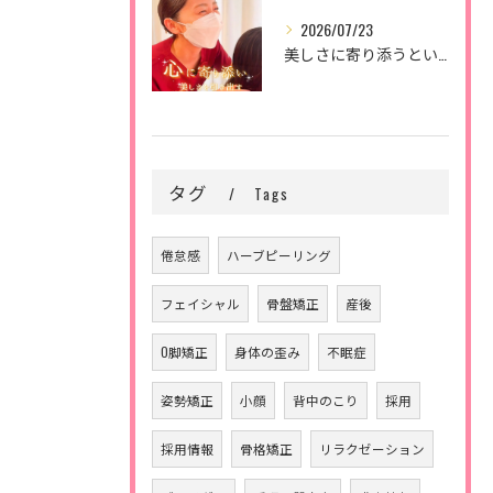
2026/07/23
美しさに寄り添うということ。
タグ
Tags
倦怠感
ハーブピーリング
フェイシャル
骨盤矯正
産後
O脚矯正
身体の歪み
不眠症
姿勢矯正
小顔
背中のこり
採用
採用情報
骨格矯正
リラクゼーション