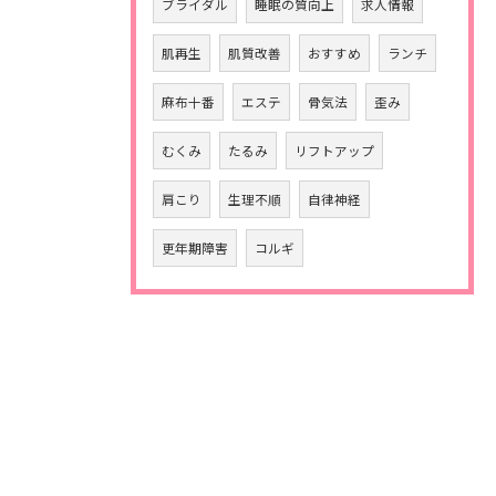
ブライダル
睡眠の質向上
求人情報
肌再生
肌質改善
おすすめ
ランチ
麻布十番
エステ
骨気法
歪み
むくみ
たるみ
リフトアップ
肩こり
生理不順
自律神経
更年期障害
コルギ