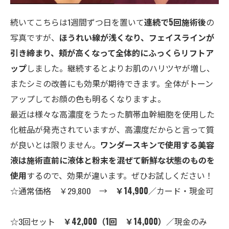
続いてこちらは1週間ずつ日を置いて
連続で5回施術後
の
写真ですが、
ほうれい線が浅くなり、フェイスラインが
引き締まり、頬が高くなって全体的にふっくらリフトア
ップ
しました。継続するとよりお肌のハリツヤが増し、
またシミの改善にも効果が期待できます。全体がトーン
アップしてお顔の色も明るくなりますよ。
最近は様々な高濃度をうたった臍帯血幹細胞を使用した
化粧品が発売されていますが、高濃度だからと言って質
が良いとは限りません。
ワンダースキンで使用する美容
液は施術直前に液体と粉末を混ぜて新鮮な状態のものを
使用
するので、効果が違います。ぜひお試しください！
☆通常価格 ￥29,800 →
￥14,900
／カード・現金可
☆3回セット
￥42,000（1回 ￥14,000）
／現金のみ