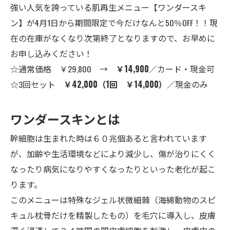
強い人気を誇っている肌再生メニュー【ワンダースキ
ン】が4月1日から期間限定で今だけなんと50％OFF！！現
在の在庫がなくなり次第終了となりますので、お早めに
お申し込みください！
☆通常価格 ￥29,800 →
￥14,900
／カード・現金可
☆3回セット
￥42,000（1回 ￥14,000）
／現金のみ
ワンダースキンとは
幹細胞は生まれた時は６０兆個あると言われています
が、加齢や生活環境などにより減少し、傷が治りにくく
なったり病気になりやすくなったりといった老化が起こ
ります。
このメニューは特殊なジェル状微細棘（海綿動物のスピ
キュル枕骨だけを精製したもの）を毛穴に導入し、皮膚