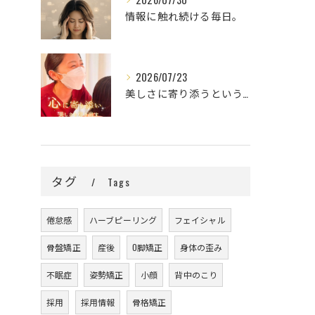
情報に触れ続ける毎日。
2026/07/23
美しさに寄り添うということ。
タグ
Tags
倦怠感
ハーブピーリング
フェイシャル
骨盤矯正
産後
O脚矯正
身体の歪み
不眠症
姿勢矯正
小顔
背中のこり
採用
採用情報
骨格矯正