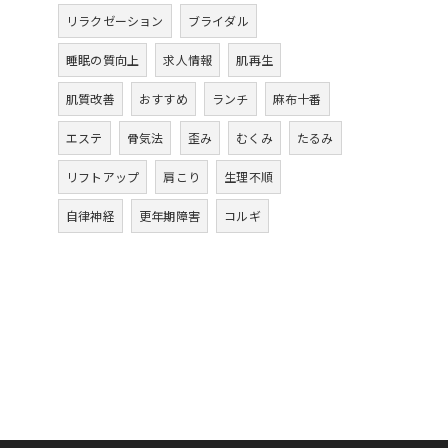
リラクゼーション
ブライダル
睡眠の質向上
求人情報
肌再生
肌質改善
おすすめ
ランチ
麻布十番
エステ
骨気法
歪み
むくみ
たるみ
リフトアップ
肩こり
生理不順
自律神経
更年期障害
コルギ