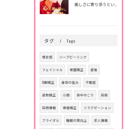
美しさに寄り添うということ。
タグ
Tags
倦怠感
ハーブピーリング
フェイシャル
骨盤矯正
産後
O脚矯正
身体の歪み
不眠症
姿勢矯正
小顔
背中のこり
採用
採用情報
骨格矯正
リラクゼーション
ブライダル
睡眠の質向上
求人情報