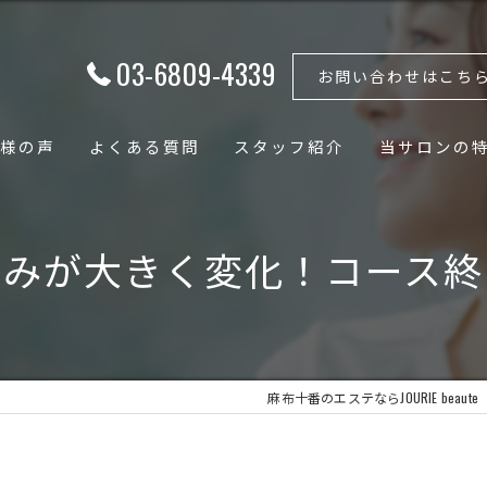
03-6809-4339
お問い合わせはこち
様の声
よくある質問
スタッフ紹介
当サロンの
フェイシャル
歪みが大きく変化！コース終
ボディ
骨格矯正
小顔
麻布十番のエステならJOURIE beaute
骨盤矯正