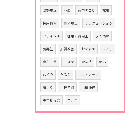
姿勢矯正
小顔
背中のこり
採用
採用情報
骨格矯正
リラクゼーション
ブライダル
睡眠の質向上
求人情報
肌再生
肌質改善
おすすめ
ランチ
麻布十番
エステ
骨気法
歪み
むくみ
たるみ
リフトアップ
肩こり
生理不順
自律神経
更年期障害
コルギ