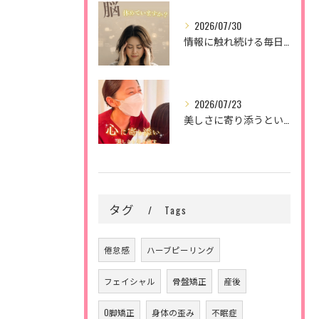
2026/07/30
情報に触れ続ける毎日。
2026/07/23
美しさに寄り添うということ。
タグ
Tags
倦怠感
ハーブピーリング
フェイシャル
骨盤矯正
産後
O脚矯正
身体の歪み
不眠症