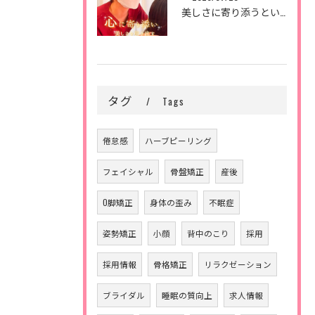
美しさに寄り添うということ。
タグ
Tags
倦怠感
ハーブピーリング
フェイシャル
骨盤矯正
産後
O脚矯正
身体の歪み
不眠症
姿勢矯正
小顔
背中のこり
採用
採用情報
骨格矯正
リラクゼーション
ブライダル
睡眠の質向上
求人情報