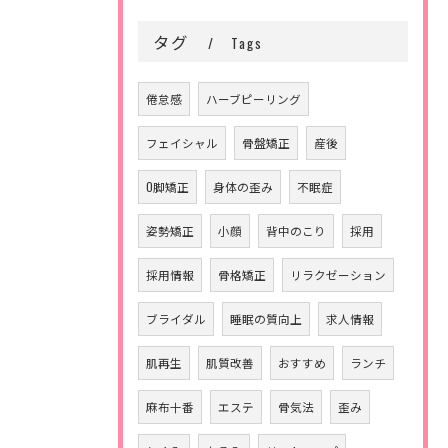
タグ
Tags
倦怠感
ハーブピーリング
フェイシャル
骨盤矯正
産後
O脚矯正
身体の歪み
不眠症
姿勢矯正
小顔
背中のこり
採用
採用情報
骨格矯正
リラクゼーション
ブライダル
睡眠の質向上
求人情報
肌再生
肌質改善
おすすめ
ランチ
麻布十番
エステ
骨気法
歪み