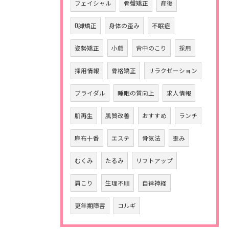
フェイシャル
骨盤矯正
産後
O脚矯正
身体の歪み
不眠症
姿勢矯正
小顔
背中のこり
採用
採用情報
骨格矯正
リラクゼーション
ブライダル
睡眠の質向上
求人情報
肌再生
肌質改善
おすすめ
ランチ
麻布十番
エステ
骨気法
歪み
むくみ
たるみ
リフトアップ
肩こり
生理不順
自律神経
更年期障害
コルギ