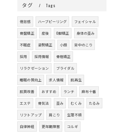
タグ
Tags
倦怠感
ハーブピーリング
フェイシャル
骨盤矯正
産後
O脚矯正
身体の歪み
不眠症
姿勢矯正
小顔
背中のこり
採用
採用情報
骨格矯正
リラクゼーション
ブライダル
睡眠の質向上
求人情報
肌再生
肌質改善
おすすめ
ランチ
麻布十番
エステ
骨気法
歪み
むくみ
たるみ
リフトアップ
肩こり
生理不順
自律神経
更年期障害
コルギ