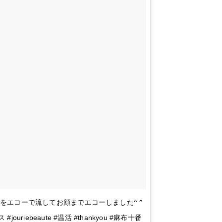
緊張をエコーで流してお顔までエコーしました^ ^
iebeaute #温活 #thankyou #麻布十番