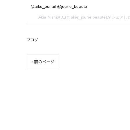
@aiko_esnail @jourie_beaute
Akie Nishi
さん(@akie_jourie.beaute)がシェア
ブログ
< 前のページ