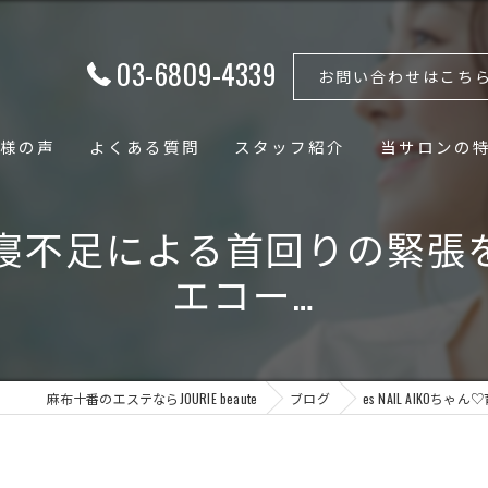
03-6809-4339
お問い合わせはこち
様の声
よくある質問
スタッフ紹介
当サロンの
フェイシャル
ゃん♡育児寝不足による首回りの
ボディ
エコー…
骨格矯正
小顔
麻布十番のエステならJOURIE beaute
ブログ
es NAIL AIK
骨盤矯正