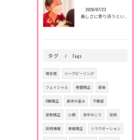
2026/07/23
美しさに寄り添うということ。
タグ
Tags
倦怠感
ハーブピーリング
フェイシャル
骨盤矯正
産後
O脚矯正
身体の歪み
不眠症
姿勢矯正
小顔
背中のこり
採用
採用情報
骨格矯正
リラクゼーション