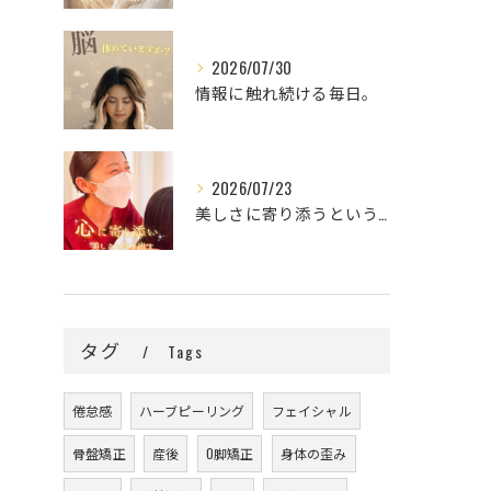
2026/07/30
情報に触れ続ける毎日。
2026/07/23
美しさに寄り添うということ。
タグ
Tags
倦怠感
ハーブピーリング
フェイシャル
骨盤矯正
産後
O脚矯正
身体の歪み