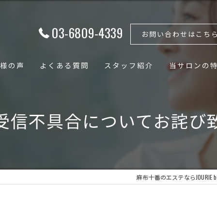
03-6809-4339
お問い合わせはこち
様の声
よくある質問
スタッフ紹介
当サロンの
フェイシャル
受信不具合についてお詫び
ボディ
骨格矯正
小顔
麻布十番のエステならJOURIE be
骨盤矯正