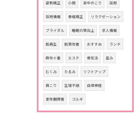
姿勢矯正
小顔
背中のこり
採用
採用情報
骨格矯正
リラクゼーション
ブライダル
睡眠の質向上
求人情報
肌再生
肌質改善
おすすめ
ランチ
麻布十番
エステ
骨気法
歪み
むくみ
たるみ
リフトアップ
肩こり
生理不順
自律神経
更年期障害
コルギ