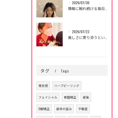
2026/07/30
情報に触れ続ける毎日。
2026/07/23
美しさに寄り添うということ。
タグ
Tags
倦怠感
ハーブピーリング
フェイシャル
骨盤矯正
産後
O脚矯正
身体の歪み
不眠症