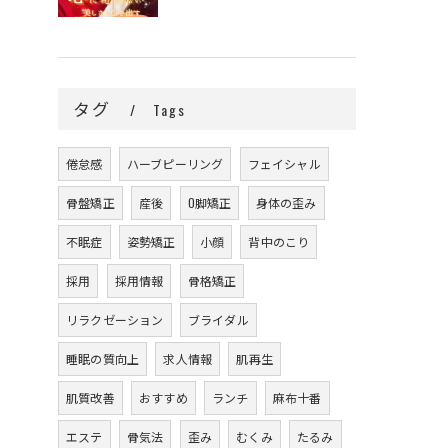
タグ
Tags
倦怠感
ハーブピーリング
フェイシャル
骨盤矯正
産後
O脚矯正
身体の歪み
不眠症
姿勢矯正
小顔
背中のこり
採用
採用情報
骨格矯正
リラクゼーション
ブライダル
睡眠の質向上
求人情報
肌再生
肌質改善
おすすめ
ランチ
麻布十番
エステ
骨気法
歪み
むくみ
たるみ