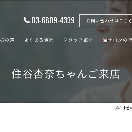
03-6809-4339
お問い合わせはこち
様の声
よくある質問
スタッフ紹介
当サロンの
フェイシャル
住谷杏奈ちゃんご来店
ボディ
骨格矯正
小顔
麻布十番のエ
骨盤矯正