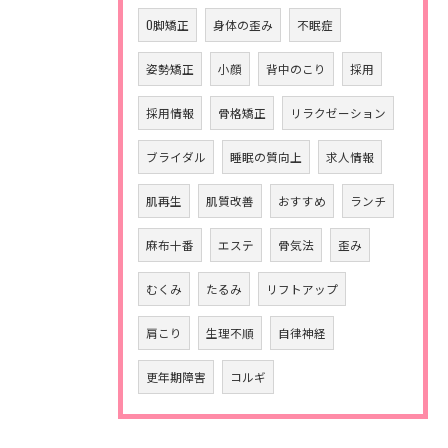
O脚矯正
身体の歪み
不眠症
姿勢矯正
小顔
背中のこり
採用
採用情報
骨格矯正
リラクゼーション
ブライダル
睡眠の質向上
求人情報
肌再生
肌質改善
おすすめ
ランチ
麻布十番
エステ
骨気法
歪み
むくみ
たるみ
リフトアップ
肩こり
生理不順
自律神経
更年期障害
コルギ