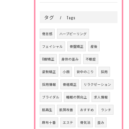
タグ
Tags
倦怠感
ハーブピーリング
フェイシャル
骨盤矯正
産後
O脚矯正
身体の歪み
不眠症
姿勢矯正
小顔
背中のこり
採用
採用情報
骨格矯正
リラクゼーション
ブライダル
睡眠の質向上
求人情報
肌再生
肌質改善
おすすめ
ランチ
麻布十番
エステ
骨気法
歪み