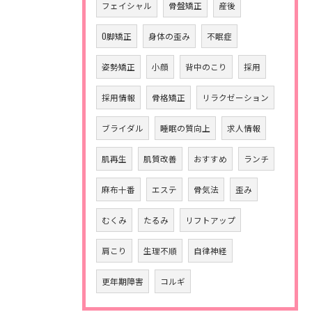
フェイシャル
骨盤矯正
産後
O脚矯正
身体の歪み
不眠症
姿勢矯正
小顔
背中のこり
採用
採用情報
骨格矯正
リラクゼーション
ブライダル
睡眠の質向上
求人情報
肌再生
肌質改善
おすすめ
ランチ
麻布十番
エステ
骨気法
歪み
むくみ
たるみ
リフトアップ
肩こり
生理不順
自律神経
更年期障害
コルギ