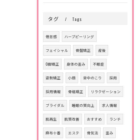
タグ
Tags
倦怠感
ハーブピーリング
フェイシャル
骨盤矯正
産後
O脚矯正
身体の歪み
不眠症
姿勢矯正
小顔
背中のこり
採用
採用情報
骨格矯正
リラクゼーション
ブライダル
睡眠の質向上
求人情報
肌再生
肌質改善
おすすめ
ランチ
麻布十番
エステ
骨気法
歪み