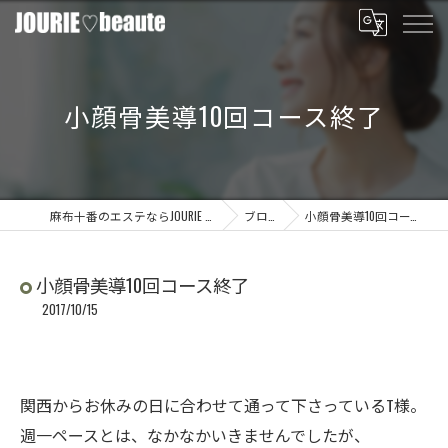
小顔骨美導10回コース終了
麻布十番のエステならJOURIE beaute
ブログ
小顔骨美導10回コース終了
小顔骨美導10回コース終了
2017/10/15
関西からお休みの日に合わせて通って下さっているT様。
週一ペースとは、なかなかいきませんでしたが、