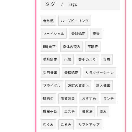
タグ
Tags
倦怠感
ハーブピーリング
フェイシャル
骨盤矯正
産後
O脚矯正
身体の歪み
不眠症
姿勢矯正
小顔
背中のこり
採用
採用情報
骨格矯正
リラクゼーション
ブライダル
睡眠の質向上
求人情報
肌再生
肌質改善
おすすめ
ランチ
麻布十番
エステ
骨気法
歪み
むくみ
たるみ
リフトアップ