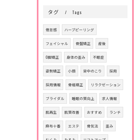
タグ
Tags
倦怠感
ハーブピーリング
フェイシャル
骨盤矯正
産後
O脚矯正
身体の歪み
不眠症
姿勢矯正
小顔
背中のこり
採用
採用情報
骨格矯正
リラクゼーション
ブライダル
睡眠の質向上
求人情報
肌再生
肌質改善
おすすめ
ランチ
麻布十番
エステ
骨気法
歪み
むくみ
たるみ
リフトアップ