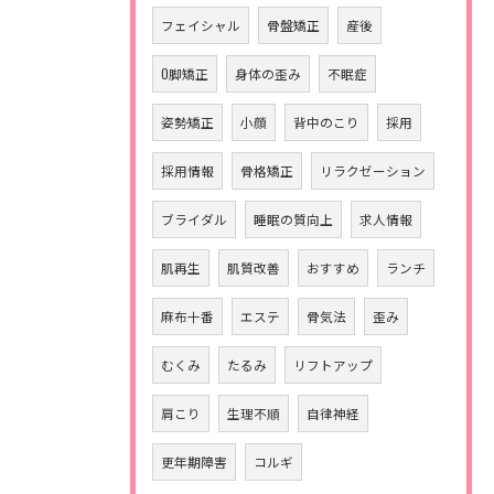
フェイシャル
骨盤矯正
産後
O脚矯正
身体の歪み
不眠症
姿勢矯正
小顔
背中のこり
採用
採用情報
骨格矯正
リラクゼーション
ブライダル
睡眠の質向上
求人情報
肌再生
肌質改善
おすすめ
ランチ
麻布十番
エステ
骨気法
歪み
むくみ
たるみ
リフトアップ
肩こり
生理不順
自律神経
更年期障害
コルギ