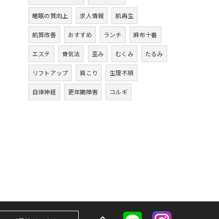
睡眠の質向上
求人情報
肌再生
肌質改善
おすすめ
ランチ
麻布十番
エステ
骨気法
歪み
むくみ
たるみ
リフトアップ
肩こり
生理不順
自律神経
更年期障害
コルギ