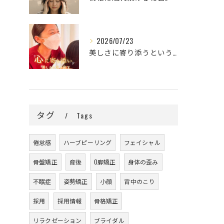
2026/07/23
美しさに寄り添うということ。
タグ
Tags
倦怠感
ハーブピーリング
フェイシャル
骨盤矯正
産後
O脚矯正
身体の歪み
不眠症
姿勢矯正
小顔
背中のこり
採用
採用情報
骨格矯正
リラクゼーション
ブライダル