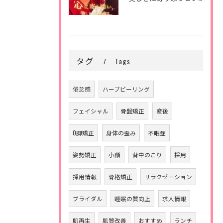
タグ
Tags
倦怠感
ハーブピーリング
フェイシャル
骨盤矯正
産後
O脚矯正
身体の歪み
不眠症
姿勢矯正
小顔
背中のこり
採用
採用情報
骨格矯正
リラクゼーション
ブライダル
睡眠の質向上
求人情報
肌再生
肌質改善
おすすめ
ランチ