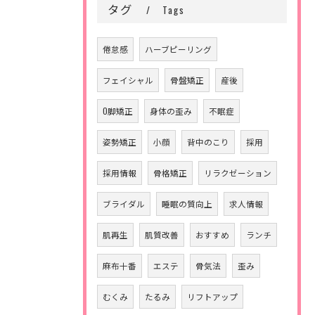
タグ
Tags
倦怠感
ハーブピーリング
フェイシャル
骨盤矯正
産後
O脚矯正
身体の歪み
不眠症
姿勢矯正
小顔
背中のこり
採用
採用情報
骨格矯正
リラクゼーション
ブライダル
睡眠の質向上
求人情報
肌再生
肌質改善
おすすめ
ランチ
麻布十番
エステ
骨気法
歪み
むくみ
たるみ
リフトアップ