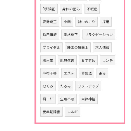
O脚矯正
身体の歪み
不眠症
姿勢矯正
小顔
背中のこり
採用
採用情報
骨格矯正
リラクゼーション
ブライダル
睡眠の質向上
求人情報
肌再生
肌質改善
おすすめ
ランチ
麻布十番
エステ
骨気法
歪み
むくみ
たるみ
リフトアップ
肩こり
生理不順
自律神経
更年期障害
コルギ