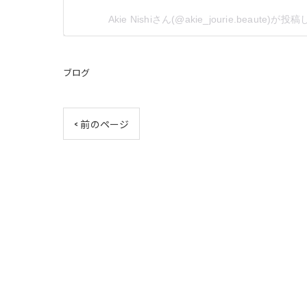
Akie Nishiさん(@akie_jourie.beaute)が
ブログ
< 前のページ