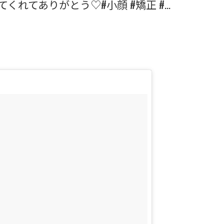
に来てくれてありがとう♡#小顔 #矯正 #…