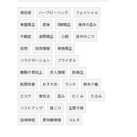
倦怠感
ハーブピーリング
フェイシャル
骨盤矯正
産後
O脚矯正
身体の歪み
不眠症
姿勢矯正
小顔
背中のこり
採用
採用情報
骨格矯正
リラクゼーション
ブライダル
睡眠の質向上
求人情報
肌再生
肌質改善
おすすめ
ランチ
麻布十番
エステ
骨気法
歪み
むくみ
たるみ
リフトアップ
肩こり
生理不順
自律神経
更年期障害
コルギ