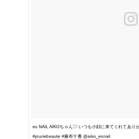
es NAIL AIKOちゃん♡ いつも小顔に来てくれてありがとう
#jouriebeaute #麻布十番 @aiko_esnail