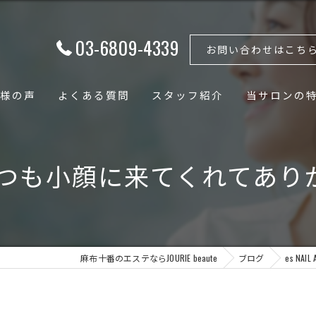
03-6809-4339
お問い合わせはこち
様の声
よくある質問
スタッフ紹介
当サロンの
フェイシャル
ゃん♡いつも小顔に来てくれてあり
ボディ
骨格矯正
小顔
麻布十番のエステならJOURIE beaute
ブログ
es N
骨盤矯正