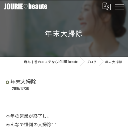
年末大掃除
麻布十番のエステならJOURIE beaute
ブログ
年末大掃除
年末大掃除
2016/12/30
本年の営業が終了し、
みんなで恒例の大掃除^ ^