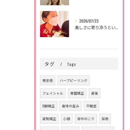
2026/07/23
美しさに寄り添うということ。
タグ
Tags
倦怠感
ハーブピーリング
フェイシャル
骨盤矯正
産後
O脚矯正
身体の歪み
不眠症
姿勢矯正
小顔
背中のこり
採用