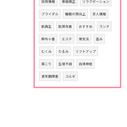
採用情報
骨格矯正
リラクゼーション
ブライダル
睡眠の質向上
求人情報
肌再生
肌質改善
おすすめ
ランチ
麻布十番
エステ
骨気法
歪み
むくみ
たるみ
リフトアップ
肩こり
生理不順
自律神経
更年期障害
コルギ