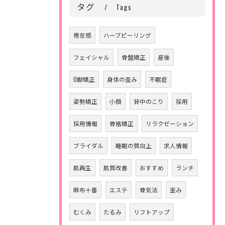
タグ
Tags
倦怠感
ハーブピーリング
フェイシャル
骨盤矯正
産後
O脚矯正
身体の歪み
不眠症
姿勢矯正
小顔
背中のこり
採用
採用情報
骨格矯正
リラクゼーション
ブライダル
睡眠の質向上
求人情報
肌再生
肌質改善
おすすめ
ランチ
麻布十番
エステ
骨気法
歪み
むくみ
たるみ
リフトアップ