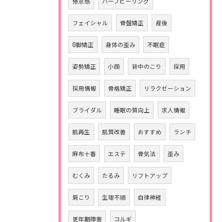
倦怠感
ハーブピーリング
フェイシャル
骨盤矯正
産後
O脚矯正
身体の歪み
不眠症
姿勢矯正
小顔
背中のこり
採用
採用情報
骨格矯正
リラクゼーション
ブライダル
睡眠の質向上
求人情報
肌再生
肌質改善
おすすめ
ランチ
麻布十番
エステ
骨気法
歪み
むくみ
たるみ
リフトアップ
肩こり
生理不順
自律神経
更年期障害
コルギ